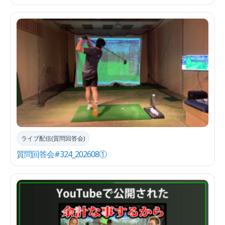
ライブ配信(質問回答会)
質問回答会#324_202608①