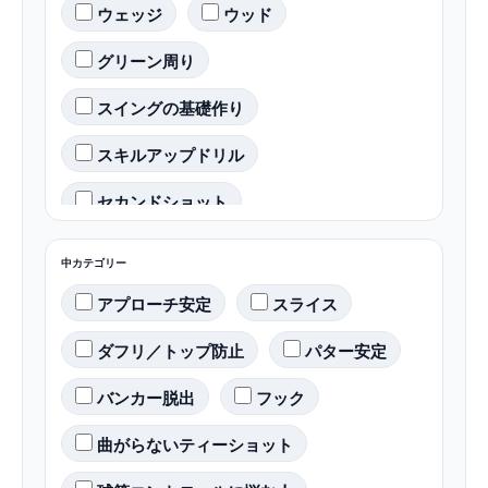
ウェッジ
ウッド
グリーン周り
スイングの基礎作り
スキルアップドリル
セカンドショット
ティーショット
ドライバー
中カテゴリー
パター
バンカー
アプローチ安定
スライス
ライブ配信(質問回答会)
ダフリ／トップ防止
パター安定
ラウンド戦略
ラフ対応
バンカー脱出
フック
傾斜地対応
初心者向け
曲がらないティーショット
練習ドリル