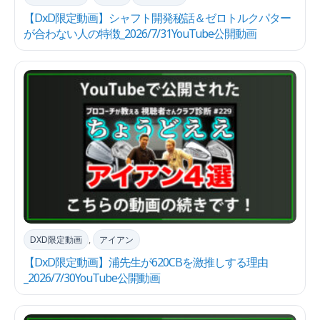
【DxD限定動画】シャフト開発秘話＆ゼロトルクパター
が合わない人の特徴_2026/7/31YouTube公開動画
DXD限定動画
,
アイアン
【DxD限定動画】浦先生が620CBを激推しする理由
_2026/7/30YouTube公開動画