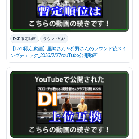
DXD限定動画
,
ラウンド戦略
【DxD限定動画】里崎さん＆狩野さんのラウンド後スイ
ングチェック_2026/7/27YouTube公開動画