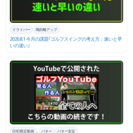
ドライバー
飛距離アップ
2026.8.1 今月の課題｢ゴルフスイングの考え方：速いと早
いの違い｣
DXD限定動画
,
パター
パター安定