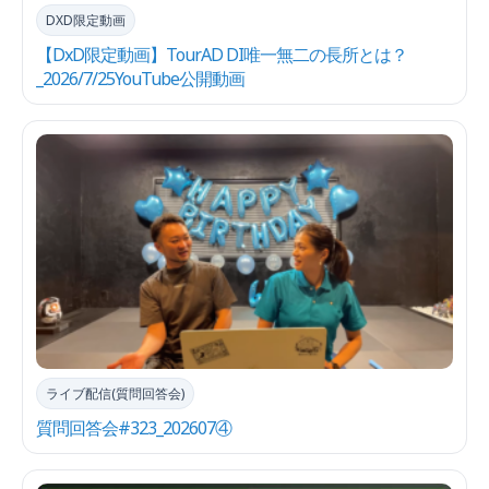
DXD限定動画
【DxD限定動画】TourAD DI唯一無二の長所とは？
_2026/7/25YouTube公開動画
ライブ配信(質問回答会)
質問回答会#323_202607④