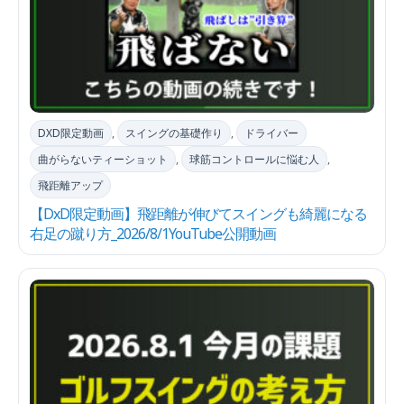
DXD限定動画
,
スイングの基礎作り
,
ドライバー
曲がらないティーショット
,
球筋コントロールに悩む人
,
飛距離アップ
【DxD限定動画】飛距離が伸びてスイングも綺麗になる
右足の蹴り方_2026/8/1YouTube公開動画