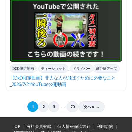
DXD限定動画
,
ティーショット
,
ドライバー
飛距離アップ
【DxD限定動画】非力な人が飛ばすために必要なこと
_2026/7/21YouTube公開動画
1
2
3
…
70
次へ »
TOP
有料会員登録
個人情報保護方針
利用規約