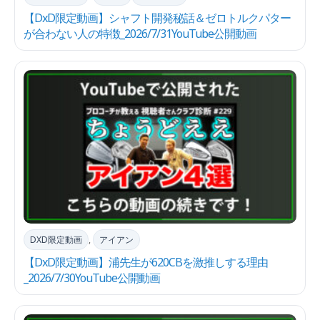
【DxD限定動画】シャフト開発秘話＆ゼロトルクパター
が合わない人の特徴_2026/7/31YouTube公開動画
DXD限定動画
,
アイアン
【DxD限定動画】浦先生が620CBを激推しする理由
_2026/7/30YouTube公開動画