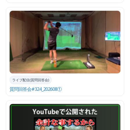
ライブ配信(質問回答会)
質問回答会#324_202608①