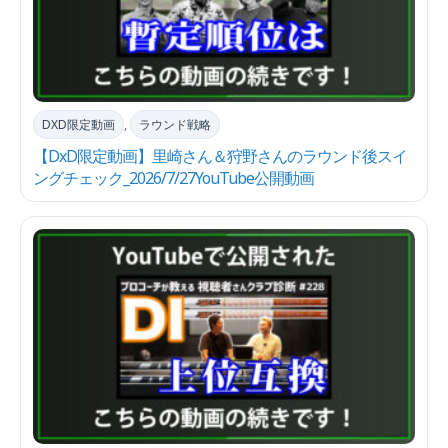
DXD限定動画
,
ラウンド戦略
【DxD限定動画】里崎さん＆狩野さんのラウンド後スイ
ングチェック_2026/7/27YouTube公開動画