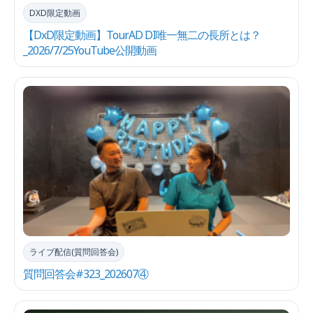
DXD限定動画
【DxD限定動画】TourAD DI唯一無二の長所とは？
_2026/7/25YouTube公開動画
ライブ配信(質問回答会)
質問回答会#323_202607④