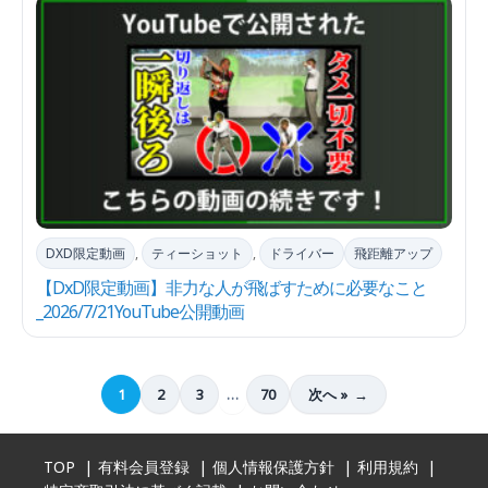
DXD限定動画
,
ティーショット
,
ドライバー
飛距離アップ
【DxD限定動画】非力な人が飛ばすために必要なこと
_2026/7/21YouTube公開動画
1
2
3
…
70
次へ »
TOP
有料会員登録
個人情報保護方針
利用規約