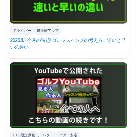
ドライバー
飛距離アップ
2026.8.1 今月の課題｢ゴルフスイングの考え方：速いと早
いの違い｣
DXD限定動画
,
パター
パター安定