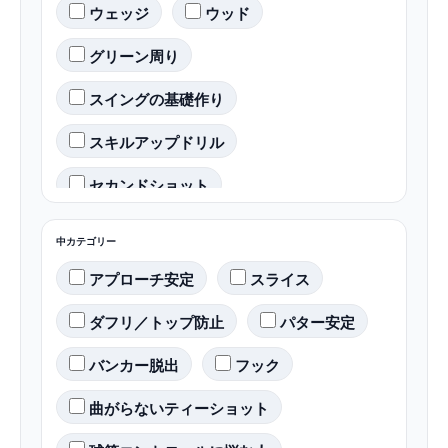
ウェッジ
ウッド
グリーン周り
スイングの基礎作り
スキルアップドリル
セカンドショット
ティーショット
ドライバー
中カテゴリー
パター
バンカー
アプローチ安定
スライス
ライブ配信(質問回答会)
ダフリ／トップ防止
パター安定
ラウンド戦略
ラフ対応
バンカー脱出
フック
傾斜地対応
初心者向け
曲がらないティーショット
練習ドリル