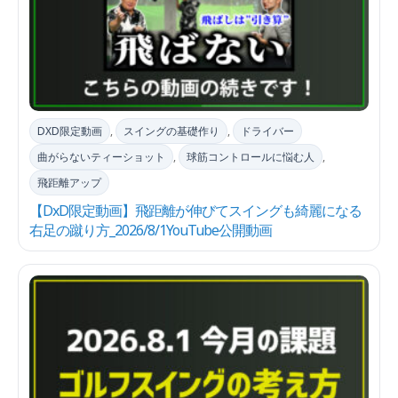
DXD限定動画
,
スイングの基礎作り
,
ドライバー
曲がらないティーショット
,
球筋コントロールに悩む人
,
飛距離アップ
【DxD限定動画】飛距離が伸びてスイングも綺麗になる
右足の蹴り方_2026/8/1YouTube公開動画